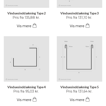
Vinduesinddækning Type 2
Vinduesinddækning Type 3
Dette
Dette
Pris fra
135,88
kr.
Pris fra
131,10
kr.
vare
vare
Vis mere
Vis mere
har
har
flere
flere
varianter.
varianter.
Mulighederne
Mulighederne
kan
kan
vælges
vælges
på
på
varesiden
varesiden
Vinduesinddækning Type 4
Vinduesinddækning Type 5
Dette
Dette
Pris fra
95,03
kr.
Pris fra
131,64
kr.
vare
vare
Vis mere
Vis mere
har
har