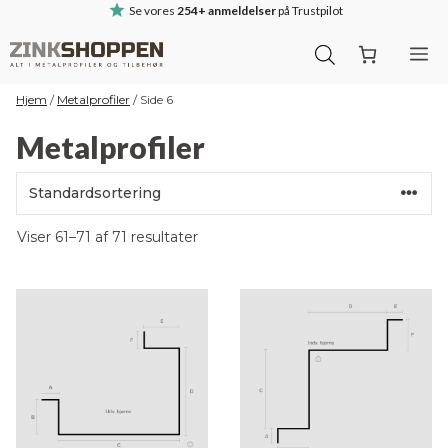
Hop
Se vores
254+ anmeldelser
på Trustpilot
til
M
indhold
Hjem
/
Metalprofiler
/
Side 6
Metalprofiler
Viser 61–71 af 71 resultater