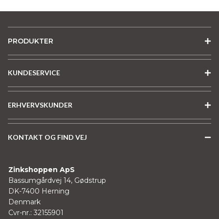
på
varesiden
PRODUKTER
KUNDESERVICE
ERHVERVSKUNDER
KONTAKT OG FIND VEJ
Zinkshoppen ApS
Bassumgårdvej 14, Gødstrup
DK-7400 Herning
Denmark
Cvr-nr.: 32155901