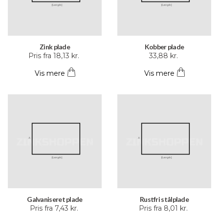
Zink plade
Kobber plade
Dette
Dette
Pris fra
18,13
kr.
33,88
kr.
vare
vare
Vis mere
Vis mere
har
har
flere
flere
varianter.
varianter.
Mulighederne
Mulighederne
kan
kan
vælges
vælges
på
på
varesiden
varesiden
Galvaniseret plade
Rustfri stålplade
Dette
Dette
Pris fra
7,43
kr.
Pris fra
8,01
kr.
vare
vare