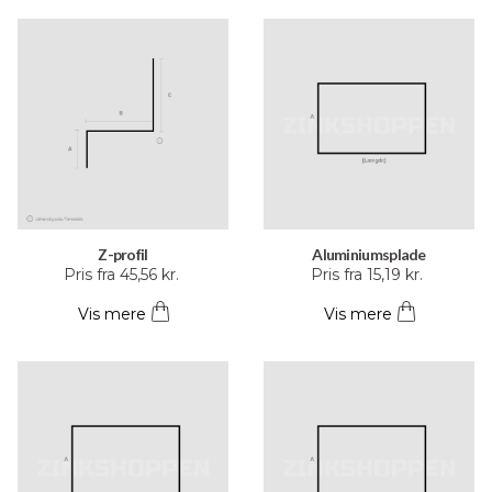
flere
flere
varianter.
varianter.
Mulighederne
Mulighederne
kan
kan
vælges
vælges
på
på
varesiden
varesiden
Z-profil
Aluminiumsplade
Dette
Dette
Pris fra
45,56
kr.
Pris fra
15,19
kr.
vare
vare
Vis mere
Vis mere
har
har
flere
flere
varianter.
varianter.
Mulighederne
Mulighederne
kan
kan
vælges
vælges
på
på
varesiden
varesiden