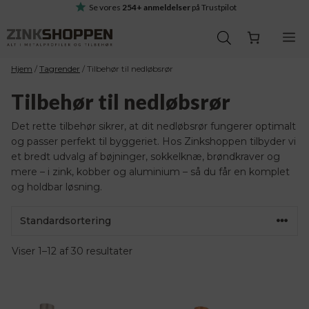
Hop
Se vores
254+ anmeldelser
på Trustpilot
til
M
indhold
Hjem
/
Tagrender
/
Tilbehør til nedløbsrør
Tilbehør til nedløbsrør
Det rette tilbehør sikrer, at dit nedløbsrør fungerer optimalt
og passer perfekt til byggeriet. Hos Zinkshoppen tilbyder vi
et bredt udvalg af bøjninger, sokkelknæ, brøndkraver og
mere – i zink, kobber og aluminium – så du får en komplet
og holdbar løsning.
Viser 1–12 af 30 resultater