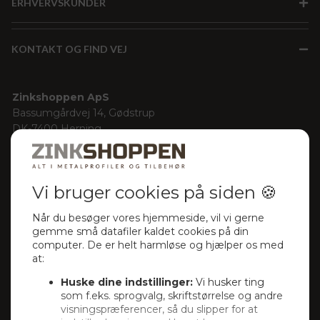
ERHVERVSKUNDER
KONTAKT OG FIND VEJ
Zinkshoppen ApS
Bassumgårdvej 14, Gødstrup
DK-7400 Herning
Denmark
Cvr-nr.: 32155901
Rutebeskrivelse med Google Maps
Kontakt information
Telefon
+45 71 999 545
E-mail
mail@zinkshoppen.dk