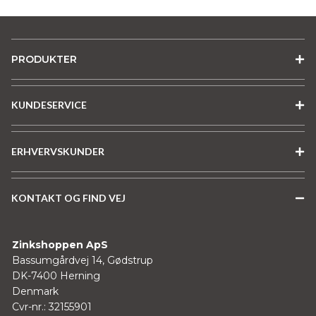
på
på
varesiden
varesiden
PRODUKTER
KUNDESERVICE
ERHVERVSKUNDER
KONTAKT OG FIND VEJ
Zinkshoppen ApS
Bassumgårdvej 14, Gødstrup
DK-7400 Herning
Denmark
Cvr-nr.: 32155901