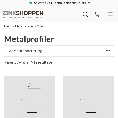
Hop
Se vores
254+ anmeldelser
på Trustpilot
til
M
indhold
Hjem
/
Metalprofiler
/
Side 4
Metalprofiler
Viser 37–48 af 71 resultater