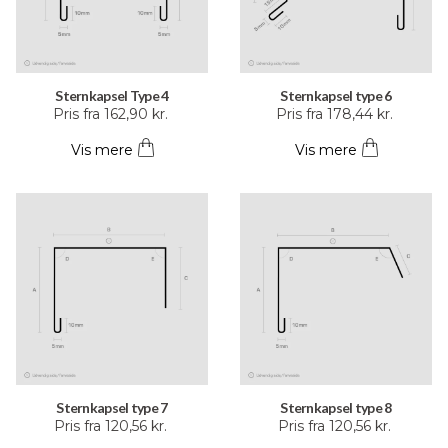
Sternkapsel Type 4
Sternkapsel type 6
Dette
Dette
Pris fra
162,90
kr.
Pris fra
178,44
kr.
vare
vare
Vis mere
Vis mere
har
har
flere
flere
varianter.
varianter.
Mulighederne
Mulighederne
kan
kan
vælges
vælges
på
på
varesiden
varesiden
Sternkapsel type 7
Sternkapsel type 8
Dette
Dette
Pris fra
120,56
kr.
Pris fra
120,56
kr.
vare
vare