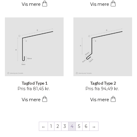
Vis mere
Vis mere
har
har
flere
flere
varianter.
varianter.
Mulighederne
Mulighederne
kan
kan
vælges
vælges
på
på
varesiden
varesiden
Tagfod Type 1
Tagfod Type 2
Dette
Dette
Pris fra
81,45
kr.
Pris fra
94,49
kr.
vare
vare
Vis mere
Vis mere
har
har
flere
flere
varianter.
varianter.
Mulighederne
Mulighederne
←
1
2
3
4
5
6
→
kan
kan
vælges
vælges