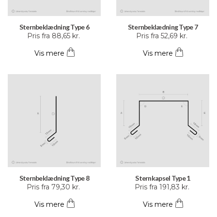
Sternbeklædning Type 6
Sternbeklædning Type 7
Dette
Dette
Pris fra
88,65
kr.
Pris fra
52,69
kr.
vare
vare
Vis mere
Vis mere
har
har
flere
flere
varianter.
varianter.
Mulighederne
Mulighederne
kan
kan
vælges
vælges
på
på
varesiden
varesiden
Sternbeklædning Type 8
Sternkapsel Type 1
Dette
Dette
Pris fra
79,30
kr.
Pris fra
191,83
kr.
vare
vare
Vis mere
Vis mere
har
har