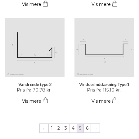
Vis mere
Vis mere
har
har
flere
flere
varianter.
varianter.
Mulighederne
Mulighederne
kan
kan
vælges
vælges
på
på
varesiden
varesiden
Vandrende type 2
Vinduesinddækning Type 1
Dette
Dette
Pris fra
70,78
kr.
Pris fra
115,10
kr.
vare
vare
Vis mere
Vis mere
har
har
flere
flere
varianter.
varianter.
Mulighederne
Mulighederne
←
1
2
3
4
5
6
→
kan
kan
vælges
vælges