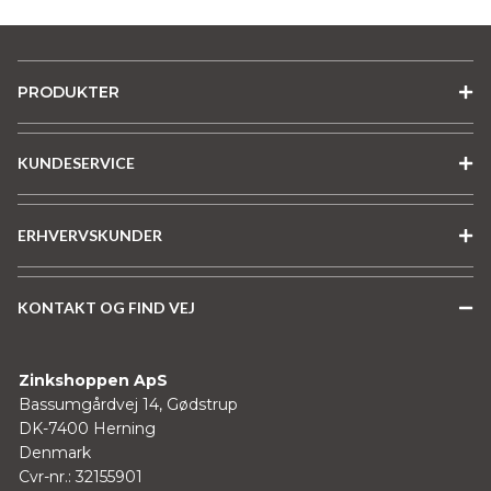
på
på
varesiden
varesiden
PRODUKTER
KUNDESERVICE
ERHVERVSKUNDER
KONTAKT OG FIND VEJ
Zinkshoppen ApS
Bassumgårdvej 14, Gødstrup
DK-7400 Herning
Denmark
Cvr-nr.: 32155901