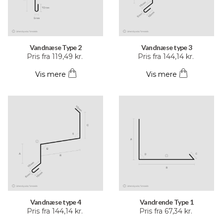
Vandnæse Type 2
Vandnæse type 3
Dette
Dette
Pris fra
119,49
kr.
Pris fra
144,14
kr.
vare
vare
Vis mere
Vis mere
har
har
flere
flere
varianter.
varianter.
Mulighederne
Mulighederne
kan
kan
vælges
vælges
på
på
varesiden
varesiden
Vandnæse type 4
Vandrende Type 1
Dette
Dette
Pris fra
144,14
kr.
Pris fra
67,34
kr.
vare
vare