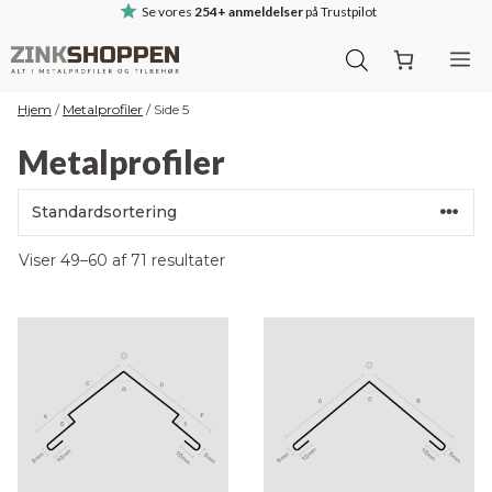
Hop
Se vores
254+ anmeldelser
på Trustpilot
til
M
indhold
Hjem
/
Metalprofiler
/
Side 5
Metalprofiler
Viser 49–60 af 71 resultater