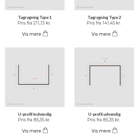
Tagrygning Type 1
Tagrygning Type 2
Dette
Dette
Pris fra
211,13
kr.
Pris fra
141,45
kr.
vare
vare
Vis mere
Vis mere
har
har
flere
flere
varianter.
varianter.
Mulighederne
Mulighederne
kan
kan
vælges
vælges
på
på
varesiden
varesiden
U-profil indvendig
U-profil udvendig
Dette
Dette
Pris fra
85,35
kr.
Pris fra
85,35
kr.
vare
vare
Vis mere
Vis mere
har
har