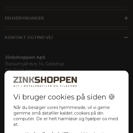
ERHVERVSKUNDER
KONTAKT OG FIND VEJ
Zinkshoppen ApS
Bassumgårdvej 14, Gødstrup
DK-7400 Herning
Denmark
Cvr-nr.: 32155901
Rutebeskrivelse med Google Maps
Kontakt information
Telefon
+45 71 999 545
E-mail
mail@zinkshoppen.dk