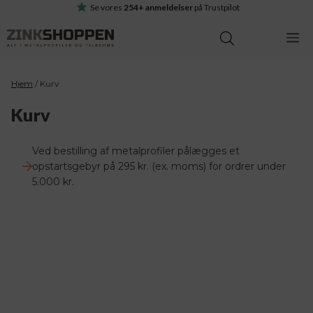
Hop
Se vores
254+ anmeldelser
på Trustpilot
til
M
indhold
Hjem
/
Kurv
Kurv
Ved bestilling af metalprofiler pålægges et
opstartsgebyr på 295 kr. (ex. moms) for ordrer under
5.000 kr.