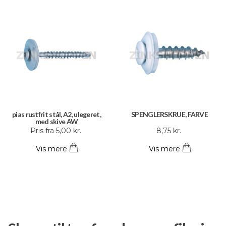
pias rustfrit stål, A2, ulegeret,
SPENGLERSKRUE, FARVE
med skive AW
Dette
Dette
Pris fra
5,00
kr.
8,75
kr.
vare
vare
Vis mere
Vis mere
har
har
flere
flere
varianter.
varianter.
Mulighederne
Mulighederne
kan
kan
vælges
vælges
på
på