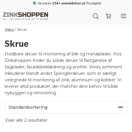
Hop
Se vores
254+ anmeldelser
på Trustpilot
til
M
indhold
Hjem
/
Skrue
Skrue
Holdbare skruer til montering af blik og metalplader. Hos
Zinkshoppen finder du solide skruer til fastgørelse af
tagplader, facadebeklædning og profiler. Vores sortiment
inkluderer blandt andet Spenglerskruer, som er særligt
velegnede til montering af zink, aluminium og kobber. Vi
leverer altid produkter, der matcher dine behov til både
nybyggeri og renovering.
Viser alle 2 resultater