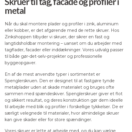
Skruer til tag, facade og profiler i
varesiden
varesiden
metal
Når du skal montere plader og profiler i zink, aluminium
eller kobber, er det afgørende med de rette skruer. Hos
Zinkshoppen tilbyder vi skruer, der sikrer en fast og
langtidsholdbar montering – uanset om du arbejder med
tagflader, facader eller inddækninger. Vores udvalg passer
til både gør-det-selv-projekter og professionelle
byggeopgaver.
En af de mest anvendte typer i sortimentet er
Spenglerskruen. Den er designet til at fastgøre tynde
metalplader uden at skade materialet og bruges ofte
sammen med spændeskiver. Spenglerskruer giver et flot
og sikkert resultat, og deres konstruktion gør dem ideelle
til arbejde med blik og profiler i forskellige tykkelser. De er
særligt velegnede til materialer, hvor almindelige skruer
kan give skader eller for store spændinger.
Vores skruer er lette at arbejde med, og du kan vælge