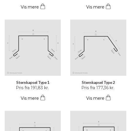
vare
vare
Vis mere
Vis mere
har
har
flere
flere
varianter.
varianter.
Mulighederne
Mulighederne
kan
kan
vælges
vælges
på
på
varesiden
varesiden
Sternkapsel Type 1
Sternkapsel Type 2
Dette
Dette
Pris fra
191,83
kr.
Pris fra
177,36
kr.
vare
vare
Vis mere
Vis mere
har
har
flere
flere
varianter.
varianter.
Mulighederne
Mulighederne
kan
kan