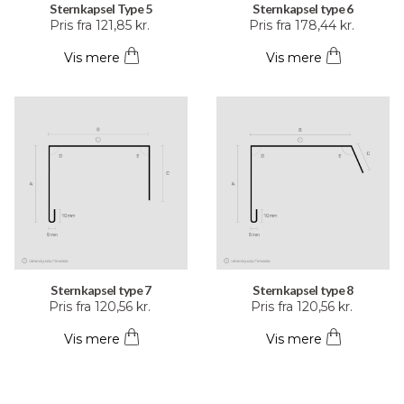
Sternkapsel Type 5
Sternkapsel type 6
Dette
Dette
Pris fra
121,85
kr.
Pris fra
178,44
kr.
vare
vare
Vis mere
Vis mere
har
har
flere
flere
varianter.
varianter.
Mulighederne
Mulighederne
kan
kan
vælges
vælges
på
på
varesiden
varesiden
Sternkapsel type 7
Sternkapsel type 8
Dette
Dette
Pris fra
120,56
kr.
Pris fra
120,56
kr.
vare
vare
Vis mere
Vis mere
har
har
flere
flere
varianter.
varianter.