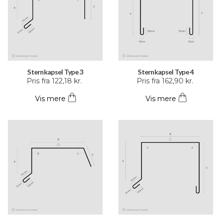
vælges
vælges
på
på
varesiden
varesiden
Sternkapsel Type 3
Sternkapsel Type 4
Dette
Dette
Pris fra
122,18
kr.
Pris fra
162,90
kr.
vare
vare
Vis mere
Vis mere
har
har
flere
flere
varianter.
varianter.
Mulighederne
Mulighederne
kan
kan
vælges
vælges
på
på
varesiden
varesiden