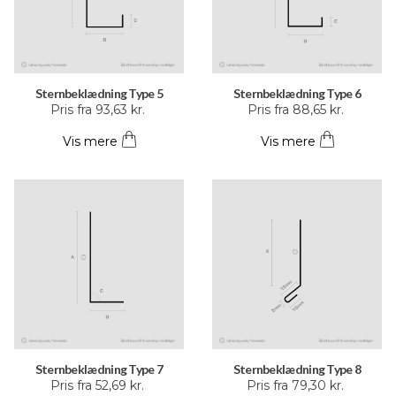
Sternbeklædning Type 5
Sternbeklædning Type 6
Dette
Dette
Pris fra
93,63
kr.
Pris fra
88,65
kr.
vare
vare
Vis mere
Vis mere
har
har
flere
flere
varianter.
varianter.
Mulighederne
Mulighederne
kan
kan
vælges
vælges
på
på
varesiden
varesiden
Sternbeklædning Type 7
Sternbeklædning Type 8
Dette
Dette
Pris fra
52,69
kr.
Pris fra
79,30
kr.