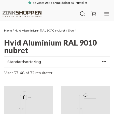
Hop
Se vores
254+ anmeldelser
på Trustpilot
til
M
indhold
Hjem
/
Hvid Aluminium RAL 9010 nubret
/
Side 4
Hvid Aluminium RAL 9010
nubret
Viser 37–48 af 72 resultater