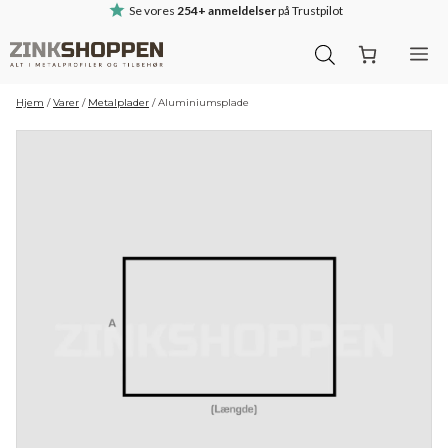
Hop
Se vores
254+ anmeldelser
på Trustpilot
til
M
indhold
Hjem
/
Varer
/
Metalplader
/
Aluminiumsplade