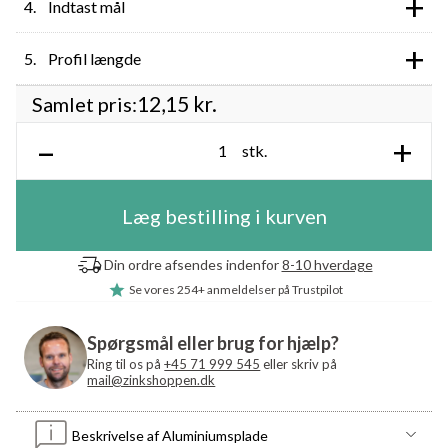
+
Indtast mål
+
Profil længde
12,15
kr.
Samlet pris:
–
+
stk.
Læg bestilling i kurven
Din ordre afsendes indenfor
8-10 hverdage
Se vores
254+ anmeldelser
på Trustpilot
Spørgsmål eller brug for hjælp?
Ring til os på
+45 71 999 545
eller skriv på
mail@zinkshoppen.dk
Beskrivelse af Aluminiumsplade