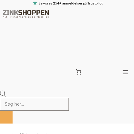
Hop
Se vores
254+ anmeldelser
på Trustpilot
til
indhold
M
Products
Search