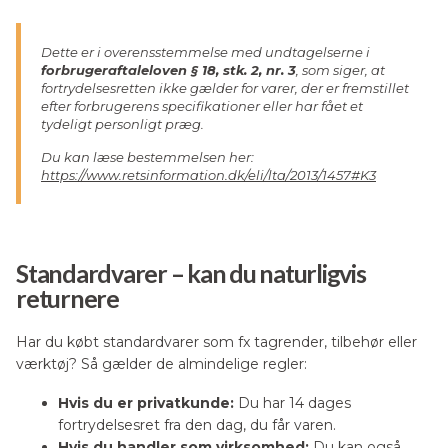
Dette er i overensstemmelse med undtagelserne i
forbrugeraftaleloven § 18, stk. 2, nr. 3
, som siger, at
fortrydelsesretten ikke gælder for varer, der er fremstillet
efter forbrugerens specifikationer eller har fået et
tydeligt personligt præg.
Du kan læse bestemmelsen her:
https://www.retsinformation.dk/eli/lta/2013/1457#K3
Standardvarer – kan du naturligvis
returnere
Har du købt standardvarer som fx tagrender, tilbehør eller
værktøj? Så gælder de almindelige regler:
Hvis du er privatkunde:
Du har 14 dages
fortrydelsesret fra den dag, du får varen.
Hvis du handler som virksomhed:
Du kan også