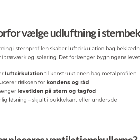
rfor vælge udluftning i sternbe
ning i sternprofilen skaber luftcirkulation bag beklædn
 i træværk og isolering. Det forlænger bygningens leveti
er
luftcirkulation
til konstruktionen bag metalprofilen
cerer risikoen for
kondens og råd
længer
levetiden på stern og tagfod
lig løsning – skjult i bukkekant eller underside
r placeres ventilationshullerne?