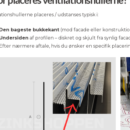
ationshullerne placeres / udstanses typisk i:
Den bageste bukkekant
(mod facade eller konstruktio
Undersiden
af profilen – diskret og skjult fra synlig fac
Efter nærmere aftale, hvis du ønsker en specifik placeri