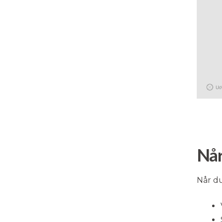
Når
Når du