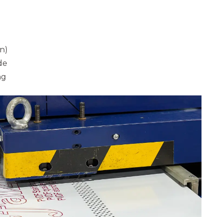
n)
ade
ng