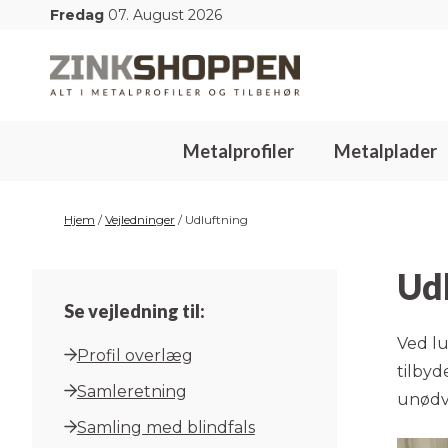
Hop
Fredag
07. August 2026
til
indhold
Metalprofiler
Metalplader
Hjem
/
Vejledninger
/
Udluftning
Udl
Se vejledning til:
Ved lu
Profil overlæg
tilbyd
Samleretning
unødve
Samling med blindfals