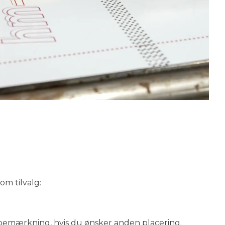
om tilvalg:
 bemærkning, hvis du ønsker anden placering.