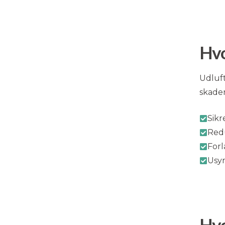
Hvo
Udluft
skader
Sikr
Redu
For
Usyn
Hvo