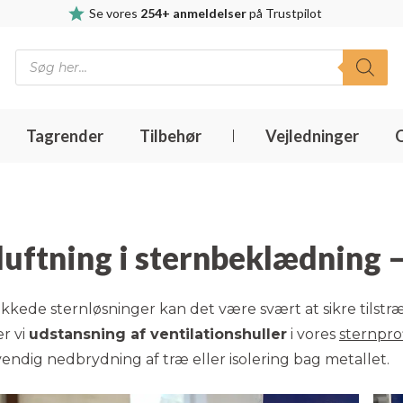
Se vores
254+ anmeldelser
på Trustpilot
Products
search
Tagrender
Tilbehør
Vejledninger
uftning i sternbeklædning – 
kkede sternløsninger kan det være svært at sikre tilst
er vi
udstansning af ventilationshuller
i vores
sternprof
ndig nedbrydning af træ eller isolering bag metallet.