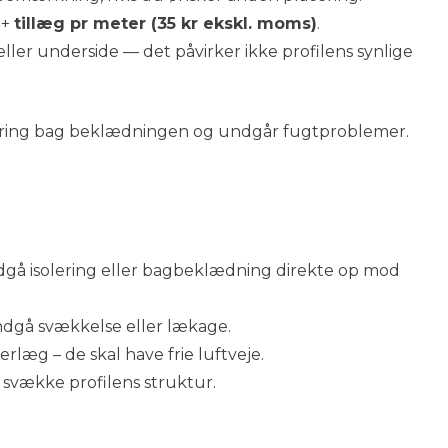
 +
tillæg pr meter (35 kr ekskl. moms)
.
ler underside — det påvirker ikke profilens synlige
ntilering bag beklædningen og undgår fugtproblemer.
undgå isolering eller bagbeklædning direkte op mod
undgå svækkelse eller lækage.
erlæg – de skal have frie luftveje.
n svække profilens struktur.