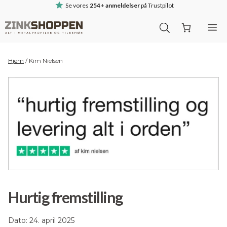
Hop
Se vores
254+ anmeldelser
på Trustpilot
til
M
indhold
Hjem
/
Kim Nielsen
Hurtig fremstilling
Dato: 24. april 2025