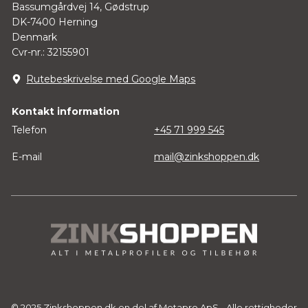
Bassumgårdvej 14, Gødstrup
DK-7400 Herning
Denmark
Cvr-nr.: 32155901
Rutebeskrivelse med Google Maps
Kontakt information
Telefon
+45 71 999 545
E-mail
mail@zinkshoppen.dk
© 2025 Zinkshoppen.dk en del af
Metapro ApS
- Alle rettigheder