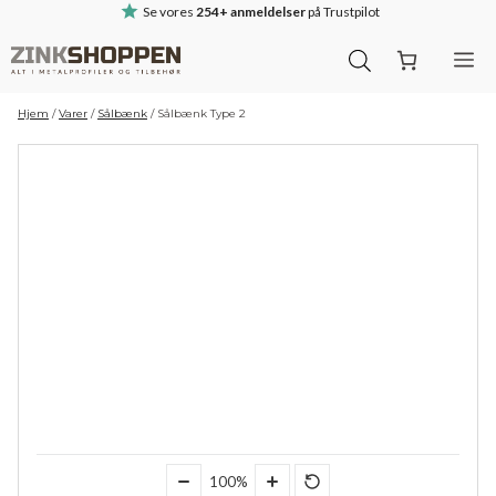
Hop
Se vores
254+ anmeldelser
på Trustpilot
til
M
indhold
Hjem
/
Varer
/
Sålbænk
/
Sålbænk Type 2
100%