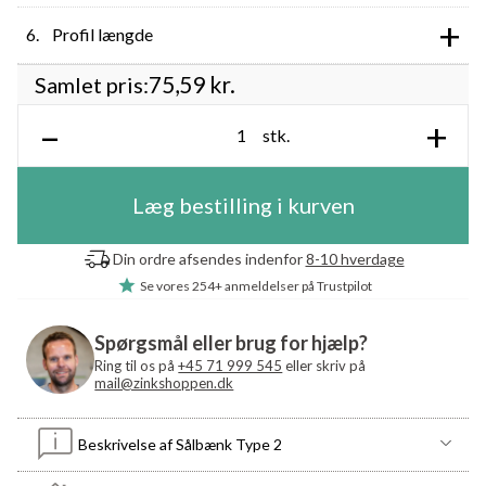
+
Profil længde
75,59
kr.
Samlet pris:
–
+
stk.
Læg bestilling i kurven
Din ordre afsendes indenfor
8-10 hverdage
Se vores
254+ anmeldelser
på Trustpilot
Spørgsmål eller brug for hjælp?
Ring til os på
+45 71 999 545
eller skriv på
mail@zinkshoppen.dk
Beskrivelse af Sålbænk Type 2