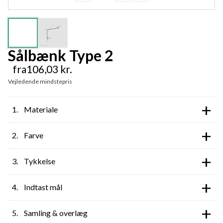
Sålbænk Type 2
fra
106,03
kr.
Vejledende mindstepris
+
Materiale
+
Farve
+
Tykkelse
+
Indtast mål
+
Samling & overlæg