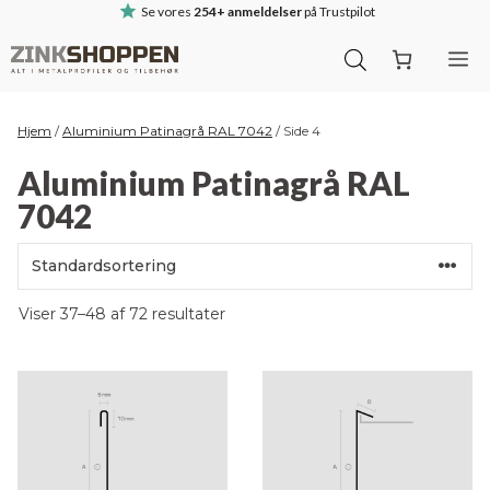
Hop
Se vores
254+ anmeldelser
på Trustpilot
til
M
indhold
Hjem
/
Aluminium Patinagrå RAL 7042
/
Side 4
Aluminium Patinagrå RAL
7042
Viser 37–48 af 72 resultater