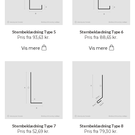
Sternbeklædning Type 5
Sternbeklædning Type 6
Dette
Dette
Pris fra
93,63
kr.
Pris fra
88,65
kr.
vare
vare
Vis mere
Vis mere
har
har
flere
flere
varianter.
varianter.
Mulighederne
Mulighederne
kan
kan
vælges
vælges
på
på
varesiden
varesiden
Sternbeklædning Type 7
Sternbeklædning Type 8
Dette
Dette
Pris fra
52,69
kr.
Pris fra
79,30
kr.