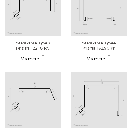
vælges
vælges
på
på
varesiden
varesiden
Sternkapsel Type 3
Sternkapsel Type 4
Dette
Dette
Pris fra
122,18
kr.
Pris fra
162,90
kr.
vare
vare
Vis mere
Vis mere
har
har
flere
flere
varianter.
varianter.
Mulighederne
Mulighederne
kan
kan
vælges
vælges
på
på
varesiden
varesiden