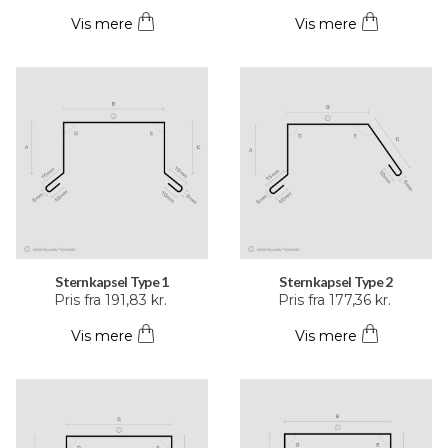
vare
vare
Vis mere
Vis mere
har
har
flere
flere
varianter.
varianter.
Mulighederne
Mulighederne
kan
kan
vælges
vælges
på
på
varesiden
varesiden
Sternkapsel Type 1
Sternkapsel Type 2
Dette
Dette
Pris fra
191,83
kr.
Pris fra
177,36
kr.
vare
vare
Vis mere
Vis mere
har
har
flere
flere
varianter.
varianter.
Mulighederne
Mulighederne
kan
kan