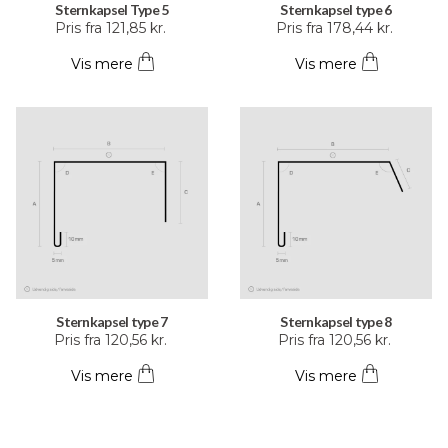
Sternkapsel Type 5
Sternkapsel type 6
Dette
Dette
Pris fra
121,85
kr.
Pris fra
178,44
kr.
vare
vare
Vis mere
Vis mere
har
har
flere
flere
varianter.
varianter.
Mulighederne
Mulighederne
kan
kan
vælges
vælges
på
på
varesiden
varesiden
Sternkapsel type 7
Sternkapsel type 8
Dette
Dette
Pris fra
120,56
kr.
Pris fra
120,56
kr.
vare
vare
Vis mere
Vis mere
har
har
flere
flere
varianter.
varianter.