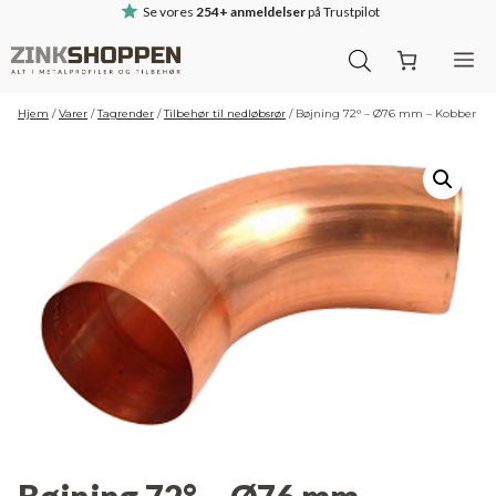
Hop
Se vores
254+ anmeldelser
på Trustpilot
til
M
indhold
Hjem
/
Varer
/
Tagrender
/
Tilbehør til nedløbsrør
/
Bøjning 72° – Ø76 mm – Kobber