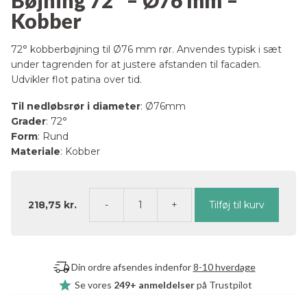
Bøjning 72° – Ø76 mm –
Kobber
72° kobberbøjning til Ø76 mm rør. Anvendes typisk i sæt
under tagrenden for at justere afstanden til facaden.
Udvikler flot patina over tid.
Til nedløbsrør i diameter
: Ø76mm
Grader
: 72°
Form
: Rund
Materiale
: Kobber
218,75
kr.
Tilføj til kurv
Bøjning
72°
–
Ø76
Din ordre afsendes indenfor
8-10 hverdage
mm
Se vores
249+ anmeldelser
på Trustpilot
–
Kobber