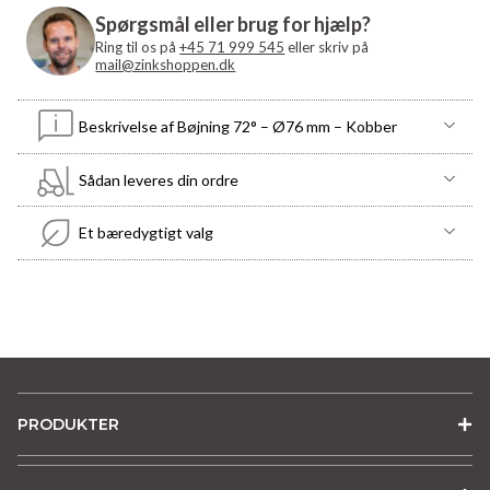
antal
Spørgsmål eller brug for hjælp?
Ring til os på
+45 71 999 545
eller skriv på
mail@zinkshoppen.dk
Beskrivelse af Bøjning 72° – Ø76 mm – Kobber
Sådan leveres din ordre
Et bæredygtigt valg
PRODUKTER