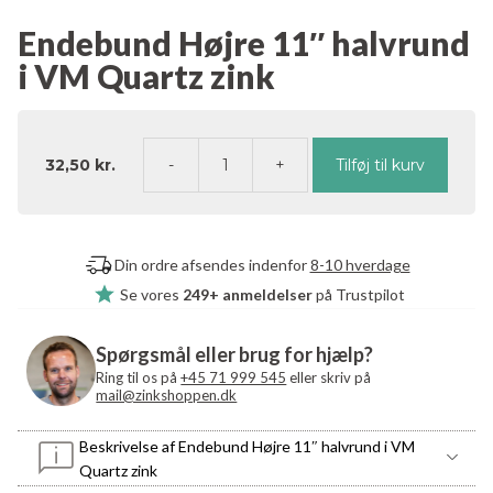
Endebund Højre 11″ halvrund
i VM Quartz zink
32,50
kr.
Tilføj til kurv
Endebund
Højre
11"
halvrund
Din ordre afsendes indenfor
8-10 hverdage
i
Se vores
249+ anmeldelser
på Trustpilot
VM
Quartz
zink
Spørgsmål eller brug for hjælp?
antal
Ring til os på
+45 71 999 545
eller skriv på
mail@zinkshoppen.dk
Beskrivelse af Endebund Højre 11″ halvrund i VM
Quartz zink