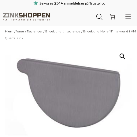
Hop
Se vores
254+ anmeldelser
på Trustpilot
til
M
indhold
Hjem
/
Varer
/
Tagrender
/
Endebund til tagrende
/
Endebund Højre 11″ halvrund i VM
Quartz zink