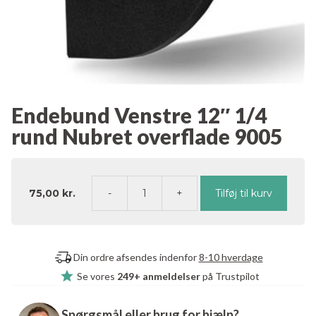
Endebund Venstre 12″ 1/4
rund Nubret overflade 9005
75,00
kr.
Tilføj til kurv
Endebund
Venstre
12"
1/4
Din ordre afsendes indenfor
8-10 hverdage
rund
Se vores
249+ anmeldelser
på Trustpilot
Nubret
overflade
9005
Spørgsmål eller brug for hjælp?