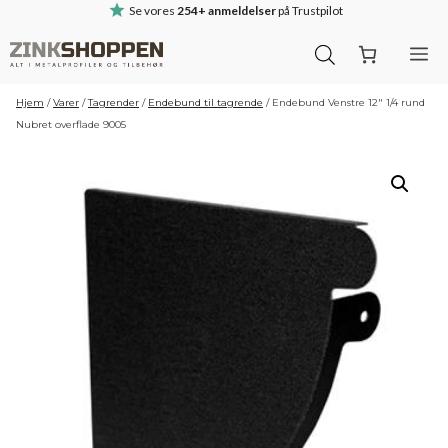
Hop
Se vores
254+ anmeldelser
på Trustpilot
til
M
indhold
Hjem
/
Varer
/
Tagrender
/
Endebund til tagrende
/
Endebund Venstre 12″ 1/4 rund
Nubret overflade 9005