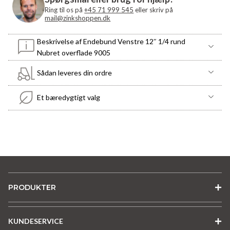
antal
Ring til os på
+45 71 999 545
eller skriv på
mail@zinkshoppen.dk
Beskrivelse af Endebund Venstre 12″ 1/4 rund
Nubret overflade 9005
Sådan leveres din ordre
Et bæredygtigt valg
PRODUKTER
KUNDESERVICE