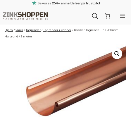
Hop
Se vores
254+ anmeldelser
på Trustpilot
til
M
indhold
Hjem
/
Varer
/
Tagrender
/
Tagrender i kobber
/
Kobber Tagrende 11″ / 280mm
Halvrund / 3 meter