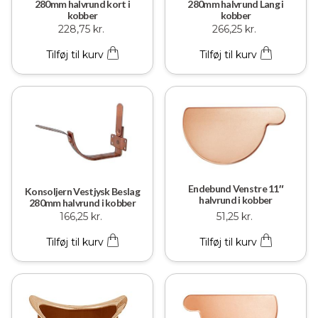
280mm halvrund kort i
280mm halvrund Lang i
kobber
kobber
228,75
kr.
266,25
kr.
Tilføj til kurv
Tilføj til kurv
Endebund Venstre 11″
Konsoljern Vestjysk Beslag
halvrund i kobber
280mm halvrund i kobber
166,25
kr.
51,25
kr.
Tilføj til kurv
Tilføj til kurv