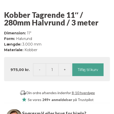
Kobber Tagrende 11″ /
280mm Halvrund / 3 meter
Dimension:
11″
Form:
Halvrund
Længde:
3.000 mm
Materiale:
Kobber
975,00
kr.
Tilføj til kurv
Kobber
Tagrende
11"
/
Din ordre afsendes indenfor
8-10 hverdage
280mm
Se vores
249+ anmeldelser
på Trustpilot
Halvrund
/
3
Spørgsmål eller brug for hjælp?