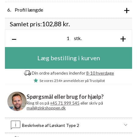
+
Profil længde
102,88
kr.
Samlet pris:
–
+
stk.
Læg bestilling i kurven
Din ordre afsendes indenfor
8-10 hverdage
Se vores
254+ anmeldelser
på Trustpilot
Spørgsmål eller brug for hjælp?
Ring til os på
+45 71 999 545
eller skriv på
mail@zinkshoppen.dk
Beskrivelse af Løskant Type 2