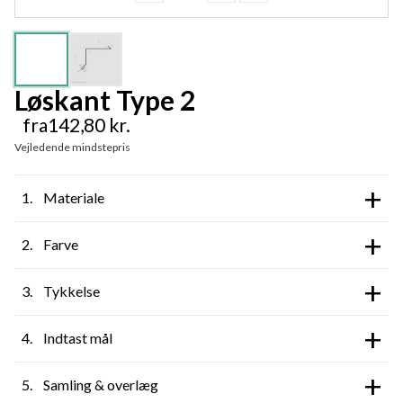
Løskant Type 2
fra
142,80
kr.
Vejledende mindstepris
+
Materiale
+
Farve
+
Tykkelse
+
Indtast mål
+
Samling & overlæg