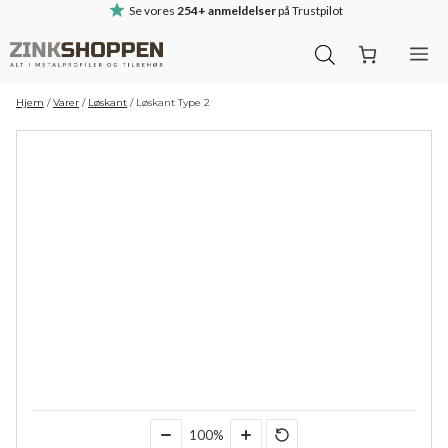
Hop
Se vores
254+ anmeldelser
på Trustpilot
til
M
indhold
Hjem
/
Varer
/
Løskant
/
Løskant Type 2
100%