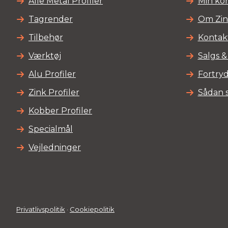
Alle Metal Profiler
Min ko
Tagrender
Om Zi
Tilbehør
Kontak
Værktøj
Salgs &
Alu Profiler
Fortryd
Zink Profiler
Sådan 
Kobber Profiler
Specialmål
Vejledninger
Privatlivspolitik
·
Cookiepolitik