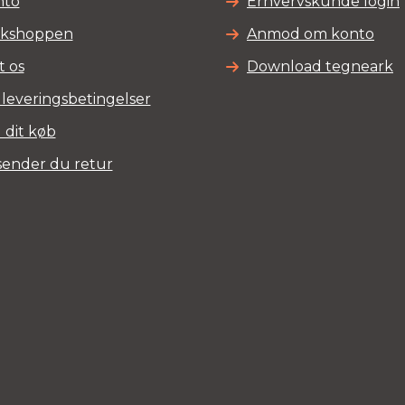
nto
Erhvervskunde login
nkshoppen
Anmod om konto
t os
Download tegneark
 leveringsbetingelser
 dit køb
sender du retur