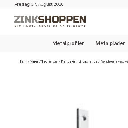
Hop
Fredag
07. August 2026
til
indhold
Metalprofiler
Metalplader
Hjem
/
Varer
/
Tagrender
/
Rendejern til tagrende
/
Rendejern Vestjy