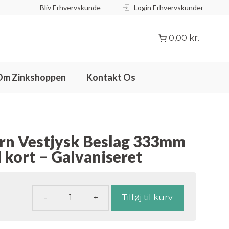
Bliv Erhvervskunde
Login Erhvervskunder
Beslag
333mm
0,00 kr.
1/4
rund
kort
Om Zinkshoppen
Kontakt Os
-
Galvaniseret
antal
rn Vestjysk Beslag 333mm
 kort – Galvaniseret
Tilføj til kurv
Rendejern
Vestjysk