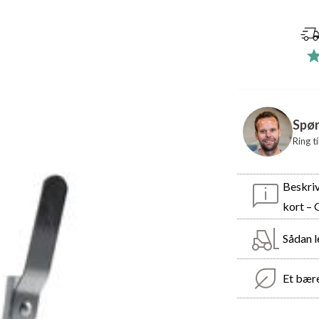
Spør
Ring t
Beskri
kort – 
Sådan l
Et bær