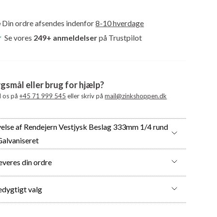
Beslag
333mm
Din ordre afsendes indenfor
8-10 hverdage
1/4
Se vores
249+ anmeldelser
på Trustpilot
rund
kort
-
gsmål eller brug for hjælp?
Galvaniseret
il os på
+45 71 999 545
eller skriv på
mail@zinkshoppen.dk
antal
velse af Rendejern Vestjysk Beslag 333mm 1/4 rund
Galvaniseret
everes din ordre
edygtigt valg