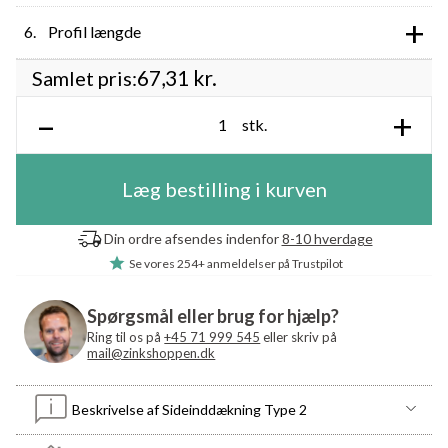
+
Profil længde
67,31
kr.
Samlet pris:
–
+
stk.
Læg bestilling i kurven
Din ordre afsendes indenfor
8-10 hverdage
Se vores
254+ anmeldelser
på Trustpilot
Spørgsmål eller brug for hjælp?
Ring til os på
+45 71 999 545
eller skriv på
mail@zinkshoppen.dk
Beskrivelse af Sideinddækning Type 2