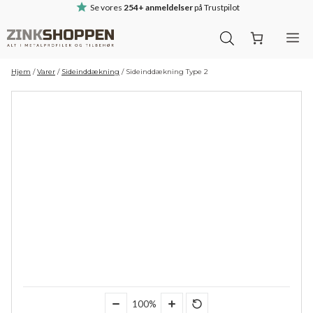
Hop
Se vores
254+ anmeldelser
på Trustpilot
til
M
indhold
Hjem
/
Varer
/
Sideinddækning
/
Sideinddækning Type 2
100%