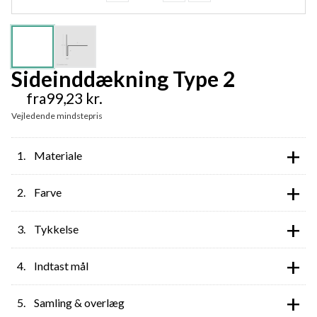
Sideinddækning Type 2
fra
99,23
kr.
Vejledende mindstepris
+
Materiale
+
Farve
+
Tykkelse
+
Indtast mål
+
Samling & overlæg