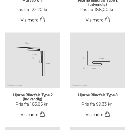
Hatteprofil
Hjørne Blindfals Type 1
(udvendig)
Dette
Dette
Pris fra
122,20
kr.
Pris fra
188,00
kr.
vare
vare
Vis mere
Vis mere
har
har
flere
flere
varianter.
varianter.
Mulighederne
Mulighederne
kan
kan
vælges
vælges
på
på
varesiden
varesiden
Hjørne Blindfals Type 2
Hjørne Blindfals Type 3
(indvendig)
Dette
Dette
Pris fra
185,85
kr.
Pris fra
99,33
kr.
vare
vare
Vis mere
Vis mere
har
har
flere
flere
varianter.
varianter.