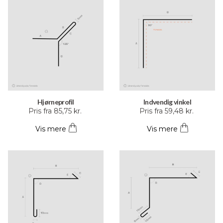
Mulighederne
Mulighederne
kan
kan
vælges
vælges
på
på
varesiden
varesiden
Hjørneprofil
Indvendig vinkel
Dette
Dette
Pris fra
85,75
kr.
Pris fra
59,48
kr.
vare
vare
Vis mere
Vis mere
har
har
flere
flere
varianter.
varianter.
Mulighederne
Mulighederne
kan
kan
vælges
vælges
på
på
varesiden
varesiden