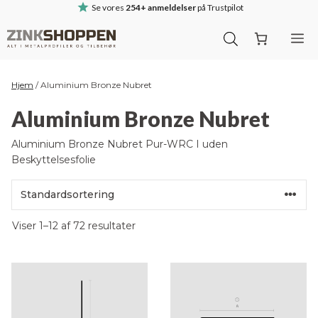
Hop
Se vores
254+ anmeldelser
på Trustpilot
til
M
indhold
Hjem
/
Aluminium Bronze Nubret
Aluminium Bronze Nubret
Aluminium Bronze Nubret Pur-WRC I uden
Beskyttelsesfolie
Viser 1–12 af 72 resultater