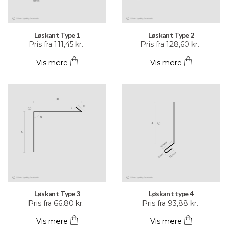
Løskant Type 1
Løskant Type 2
Dette
Dette
Pris fra
111,45
kr.
Pris fra
128,60
kr.
vare
vare
Vis mere
Vis mere
har
har
flere
flere
varianter.
varianter.
Mulighederne
Mulighederne
kan
kan
vælges
vælges
på
på
varesiden
varesiden
Løskant Type 3
Løskant type 4
Dette
Dette
Pris fra
66,80
kr.
Pris fra
93,88
kr.
vare
vare
Vis mere
Vis mere
har
har