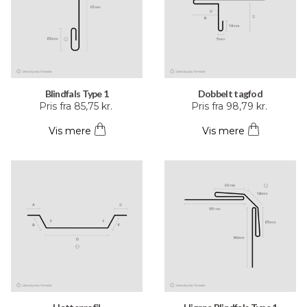
Blindfals Type 1
Dobbelt tagfod
Dette
Dette
Pris fra
85,75
kr.
Pris fra
98,79
kr.
vare
vare
Vis mere
Vis mere
har
har
flere
flere
varianter.
varianter.
Mulighederne
Mulighederne
kan
kan
vælges
vælges
på
på
varesiden
varesiden