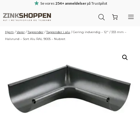
Hop
Se vores
254+ anmeldelser
på Trustpilot
til
M
indhold
Hjem
/
Varer
/
Tagrender
/
Tagrender i alu
/
Gering indvendig – 12″ / 333 mm –
Halvrund – Sort Alu RAL 9005 – Nubret