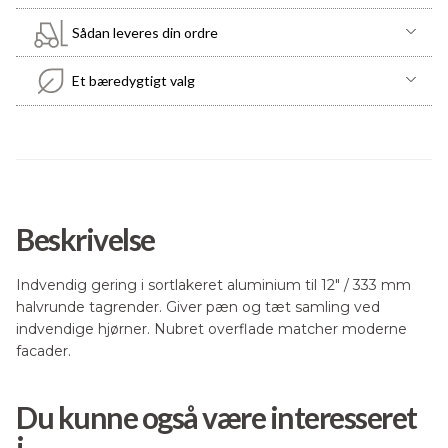
9005
Sådan leveres din ordre
–
Nubret
antal
Et bæredygtigt valg
Beskrivelse
Indvendig gering i sortlakeret aluminium til 12″ / 333 mm
halvrunde tagrender. Giver pæn og tæt samling ved
indvendige hjørner. Nubret overflade matcher moderne
facader.
Du kunne også være interesseret
i...