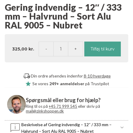
Gering indvendig – 12″ / 333
mm – Halvrund – Sort Alu
RAL 9005 – Nubret
325,00
kr.
Tilføj til kurv
Gering
indvendig
–
12"
Din ordre afsendes indenfor
8-10 hverdage
/
Se vores
249+ anmeldelser
på Trustpilot
333
mm
–
Spørgsmål eller brug for hjælp?
Halvrund
Ring til os på
+45 71 999 545
eller skriv på
–
mail@zinkshoppen.dk
Sort
Alu
Beskrivelse af Gering indvendig – 12″ / 333 mm –
RAL
Halvrund – Sort Alu RAL 9005 – Nubret